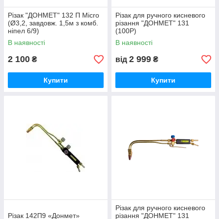
Різак "ДОНМЕТ" 132 П Micro
Різак для ручного кисневого
(Ø3,2, завдовж. 1,5м з комб.
різання "ДОНМЕТ" 131
ніпел 6/9)
(100Р)
В наявності
В наявності
2 100
2 999
₴
від
₴
Купити
Купити
Різак для ручного кисневого
Різак 142П9 «Донмет»
різання "ДОНМЕТ" 131