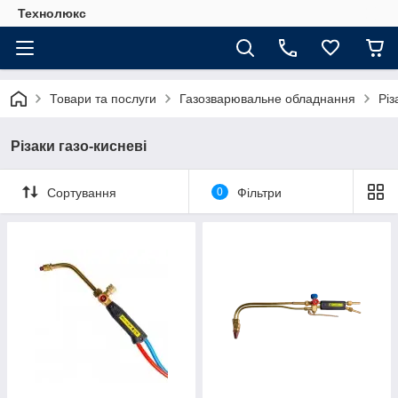
Технолюкс
Товари та послуги
Газозварювальне обладнання
Різ
Різаки газо-кисневі
Сортування
0
Фільтри