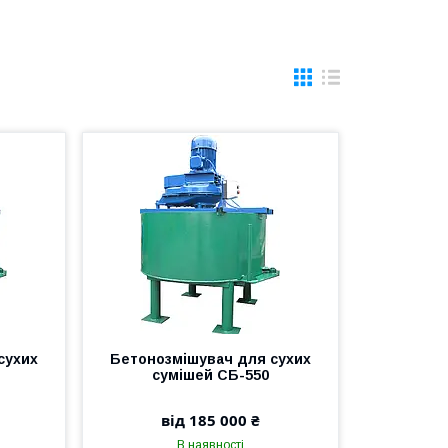
сухих
Бетонозмішувач для сухих
сумішей СБ-550
від 185 000 ₴
В наявності