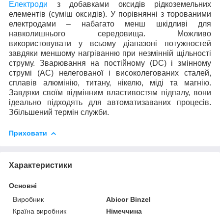
Електроди
з добавками оксидів рідкоземельних
елементів (суміш оксидів). У порівнянні з торованими
електродами – набагато менш шкідливі для
навколишнього середовища. Можливо
використовувати у всьому діапазоні потужностей
завдяки меншому нагріванню при незмінній щільності
струму. Зварювання на постійному (
DC
) і змінному
струмі (
AC
) нелегованої і високолегованих сталей,
сплавів алюмінію, титану, нікелю, міді та магнію.
Завдяки своїм відмінним властивостям підпалу, вони
ідеально підходять для автоматизаваних процесів.
Збільшений термін служби.
Приховати
Характеристики
Основні
Виробник
Abicor Binzel
Країна виробник
Німеччина