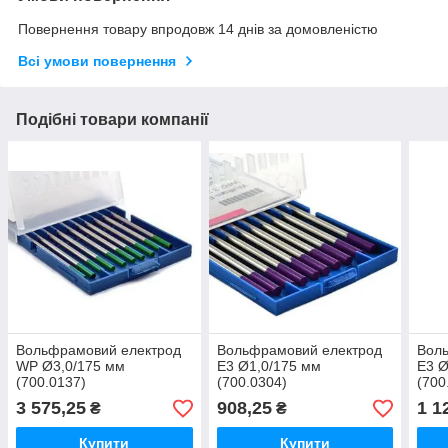
Повернення товару впродовж 14 днів за домовленістю
Всі умови повернення
Подібні товари компанії
Вольфрамовий електрод
Вольфрамовий електрод
Вол
WP Ø3,0/175 мм
Е3 Ø1,0/175 мм
E3 Ø
(700.0137)
(700.0304)
(700
3 575,25
908,25
1 1
₴
₴
Купити
Купити