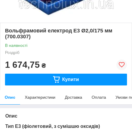
Вольфрамовий електрод E3 Ø2,0/175 мм
(700.0307)
В наявності
Роздріб
1 674,75
₴
Купити
Опис
Характеристики
Доставка
Оплата
Умови п
Опис
Тип E3 (фіолетовий, з сумішшю оксидів)