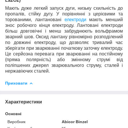
La
2
O
2)
Мають дуже легкий запуск дуги, низьку схильність до
пропалів, стійку дугу. У порівнянні з церієвими та
торованими, лантановані
електроди
мають менший
знос робочого кінця електроду. Лантовані електроди
більш довговічні і менш забруднюють вольфрамом
зварний шов. Оксид лантану рівномірно розподілений
по довжині електроду, що дозволяє тривалий час
зберігати при зварюванні початкову заточку електроду.
Це серйозна перевага при зварюванні на постійному
(пряма полярність) або змінному струмі від
поліпшених джерел зварювального струму, сталей і
нержавіючих сталей.
Приховати
Характеристики
Основні
Виробник
Abicor Binzel