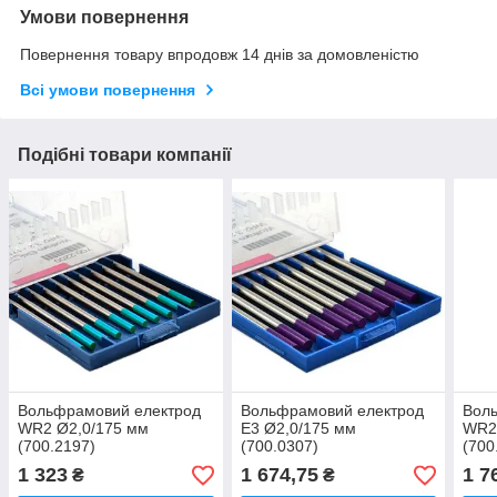
Умови повернення
Повернення товару впродовж 14 днів за домовленістю
Всі умови повернення
Подібні товари компанії
Вольфрамовий електрод
Вольфрамовий електрод
Вол
WR2 Ø2,0/175 мм
E3 Ø2,0/175 мм
WR2
(700.2197)
(700.0307)
(700
1 323
1 674,75
1 7
₴
₴