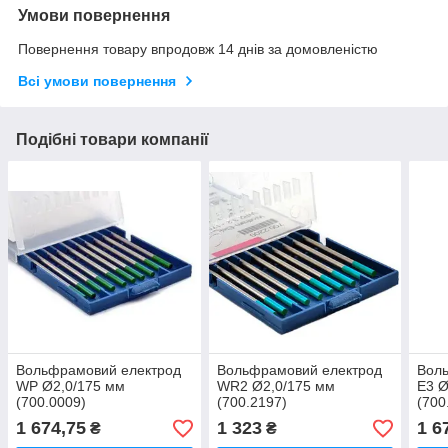
Умови повернення
Повернення товару впродовж 14 днів за домовленістю
Всі умови повернення
Подібні товари компанії
Вольфрамовий електрод
Вольфрамовий електрод
Вол
WP Ø2,0/175 мм
WR2 Ø2,0/175 мм
E3 Ø
(700.0009)
(700.2197)
(700
1 674,75
1 323
1 6
₴
₴