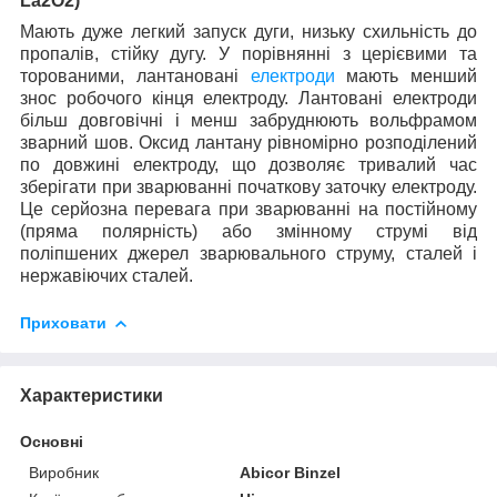
La
2
O
2)
Мають дуже легкий запуск дуги, низьку схильність до
пропалів, стійку дугу. У порівнянні з церієвими та
торованими, лантановані
електроди
мають менший
знос робочого кінця електроду. Лантовані електроди
більш довговічні і менш забруднюють вольфрамом
зварний шов. Оксид лантану рівномірно розподілений
по довжині електроду, що дозволяє тривалий час
зберігати при зварюванні початкову заточку електроду.
Це серйозна перевага при зварюванні на постійному
(пряма полярність) або змінному струмі від
поліпшених джерел зварювального струму, сталей і
нержавіючих сталей.
Приховати
Характеристики
Основні
Виробник
Abicor Binzel