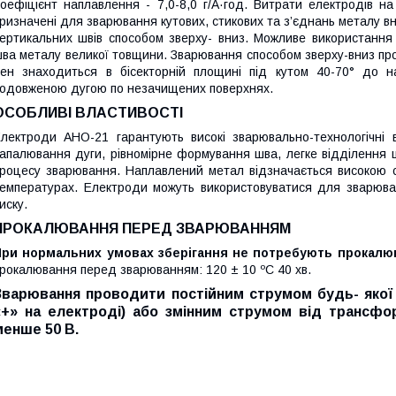
оефіцієнт наплавлення - 7,0-8,0 г/А·год. Витрати електродів на
ризначені для зварюван­ня кутових, стикових та з’єднань металу вн
ертикальних швів способом зверху- вниз. Можливе використанн
ва металу великої товщини. Зварювання способом зверху-вниз пр
ен знаходиться в бісекторній площині під кутом 40-70° до н
одовженою дугою по незачищених поверхнях.
ОСОБЛИВІ ВЛАСТИВОСТІ
лектроди АНО-21 гарантують високі зварювально-технологіч­ні 
апалювання дуги, рівномірне формування шва, легке відділення шл
роцесу зварювання. Наплав­лений метал відзначається високою ст
емпературах. Електроди можуть використову­ватися для зварюва
иску.
ПРОКАЛЮВАННЯ ПЕРЕД ЗВАРЮВАННЯМ
При нормальних умовах зберігання не потребують прокалю
рокалювання пе­ред зварюванням: 120 ± 10 ºС 40 хв.
Зварювання проводити постійним струмом будь- якої 
«+» на електроді) або змінним струмом від трансфо
менше 50 В.