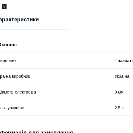
арактеристики
Основні
иробник
Плазмат
раїна виробник
Україна
іаметр електрода
3 мм
ага упаковки
2.5 кг
нформація для замовлення