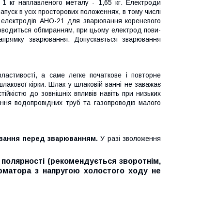
 1 кг наплавленого металу - 1,65 кг. Електроди
апуск в усіх просторових положеннях, в тому числі
я електродів АНО-21 для зварювання кореневого
оводиться обпиранням, при цьому електрод пови­
апрям­ку зварювання. Допускається зварювання
властивості, а саме легке початкове і повторне
акової кір­ки. Шлак у шлаковій ванні не заважає
ійкістю до зовнішніх впливів навіть при низьких
ння водопровідних труб та газопроводів малого
­вання перед зварюванням.
У разі зволоження
полярності (рекомендується зворотнім,
р­матора з напругою холостого ходу не