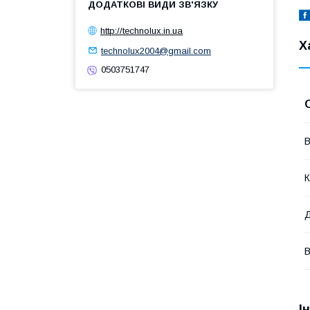
http://technolux.in.ua
Х
technolux2004@gmail.com
0503751747
В
К
Д
В
І