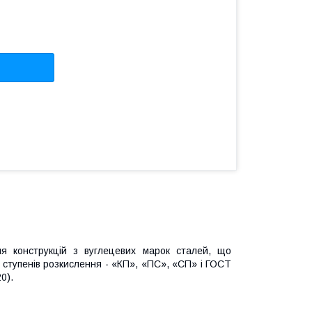
я конструкцій з вуглецевих марок сталей, що
х ступенів розкислення - «КП», «ПС», «СП» і ГОСТ
20).