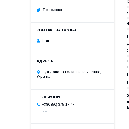
К
п
Технолюкс
в
ш
н
п
Іван
Е
з
п
т
т
вул.Данала Галицького 2, Рівне,
Україна
п
+380 (50) 375-17-47
Іван