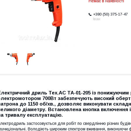
Немає в наявності
+380 (50) 375-17-47
Іван
Електричний дриль Тех.АС ТА-01-205 із понижуючим 
електромотором 700Вт забезпечують високий оберт
патрона до 1150 об/хв., дозволяє виконувати скла
великого діаметру. Встановлена кнопка включення 
на тривалу експлуатацію.
лектродриль застосовується для робіт по свердлінню різних будів
ункціональні. Володіють широким спектром вживання, виконуючи ф