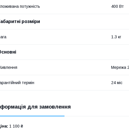
поживана потужність
400 Вт
Габаритні розміри
ага
1.3 кг
Основні
Живлення
Мережа 
арантійний термін
24 міс
нформація для замовлення
іна:
1 100 ₴