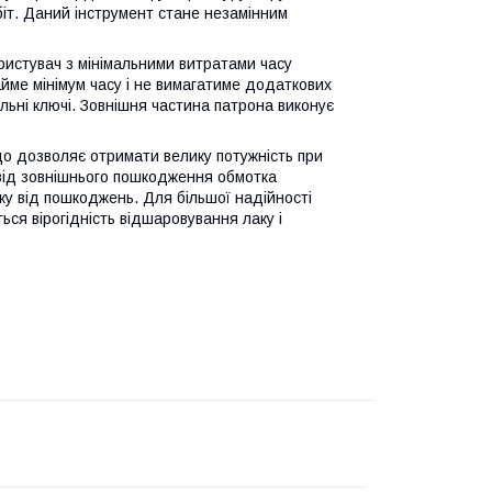
іт. Даний інструмент стане незамінним
истувач з мінімальними витратами часу
йме мінімум часу і не вимагатиме додаткових
льні ключі. Зовнішня частина патрона виконує
що дозволяє отримати велику потужність при
 від зовнішнього пошкодження обмотка
у від пошкоджень. Для більшої надійності
ься вірогідність відшаровування лаку і