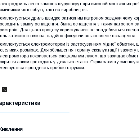
лектродриль легко замінює шурупокрут при виконай монтажних роб
омічником як в побуті, так і на виробництві.
омплектується дриль швидко затискним патроном завдяки чому кор
роводить заміну оснащення. Зміна оснащення з таким патроном за
ристроїв. Для цього процесу користувачеві не знадобляться спеціа
оль затискного ключа, надійно фіксуючи встановлене оснащення.
омплектується електромотором із застосуванням мідної обмотки, 
евеликих розмірах. Для збільшення терміну експлуатації і захисту
лектромотора покривається спеціальним лаком, що захищає обмотк
окриття лаком проходить у декілька етапів. Окрім захисту зменшуєт
меншується вірогідність пробою струмом.
арактеристики
Живлення