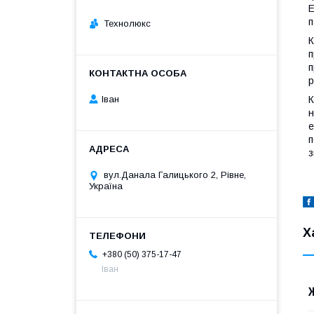
Е
п
Технолюкс
К
п
п
р
К
Іван
н
е
п
з
вул.Данала Галицького 2, Рівне,
Україна
Х
+380 (50) 375-17-47
Іван