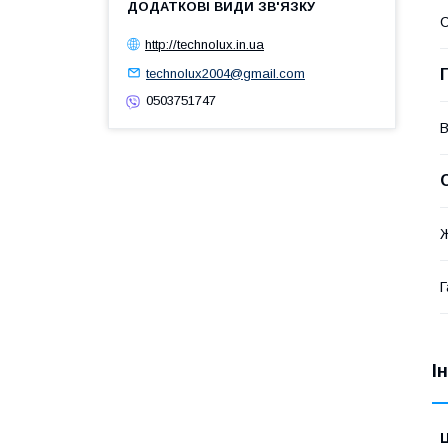
С
http://technolux.in.ua
technolux2004@gmail.com
0503751747
В
Г
І
Ц