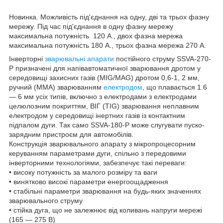
Новинка. Можливість під'єднання на одну, дві та трьох фазну
мережу. Під час під'єднання в одну фазну мережу
максимальна потужність 120 А., двох фазна мережа
максимальна потужність 180 А., трьох фазна мережа 270 А.
Інверторні
зварювальні апарати
постійного струму SSVA-270-
P призначені для напівавтоматичної зварювання дротом у
середовищі захисних газів (MIG/MAG) дротом 0,6-1, 2 мм,
ручний (MMA) зварюванням
електродом
, що плавається 1.6
— 6 мм усіх типів, включно з електродами з електродами
целюлозним покриттям, ВІГ (TIG) зварювання неплавним
електродом у середовищі інертних газів із контактним
підпалом дуги. Так само SSVA-180-P може слугувати пуско-
зарядним пристроєм для автомобілів.
Конструкція зварювального апарату з мікропроцесорним
керуванням параметрами дуги, спільно з передовими
інверторними технологіями, забезпечує такі переваги:
• високу потужність за малого розміру та ваги
• винятково високі параметри енергоощадження
• стабільні параметри зварювання на будь-яких значеннях
зварювального струму
• стійка дуга, що не залежнює від коливань напруги мережі
(165 — 275 В)