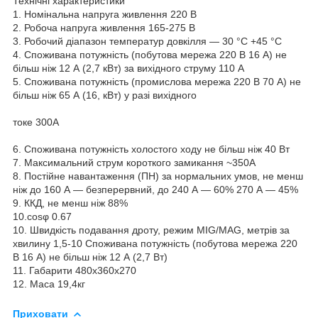
Технічні характеристики
1. Номінальна напруга живлення 220 В
2. Робоча напруга живлення 165-275 В
3. Робочий діапазон температур довкілля — 30 °C +45 °C
4. Споживана потужність (побутова мережа 220 В 16 А) не
більш ніж 12 А (2,7 кВт) за вихідного струму 110 А
5. Споживана потужність (промислова мережа 220 В 70 А) не
більш ніж 65 А (16, кВт) у разі вихідного
токе 300А
6. Споживана потужність холостого ходу не більш ніж 40 Вт
7. Максимальний струм короткого замикання ~350А
8. Постійне навантаження (ПН) за нормальних умов, не менш
ніж до 160 А — безперервний, до 240 А — 60% 270 А — 45%
9. ККД, не менш ніж 88%
10.cosφ 0.67
10. Швидкість подавання дроту, режим MIG/MAG, метрів за
хвилину 1,5-10 Споживана потужність (побутова мережа 220
В 16 А) не більш ніж 12 А (2,7 Вт)
11. Габарити 480х360х270
12. Маса 19,4кг
Приховати