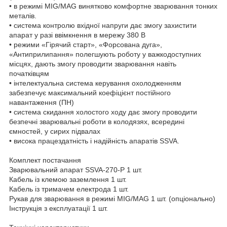
• в режимі MIG/MAG винятково комфортне зварювання тонких
металів.
• система контролю вхідної напруги дає змогу захистити
апарат у разі ввімкнення в мережу 380 В
• режими «Гірячий старт», «Форсована дуга»,
«Антиприлипання» полегшують роботу у важкодоступних
місцях, дають змогу проводити зварювання навіть
початківцям
• інтелектуальна система керування охолодженням
забезпечує максимальний коефіцієнт постійного
навантаження (ПН)
• система скидання холостого ходу дає змогу проводити
безпечні зварювальні роботи в колодязях, всередині
ємностей, у сирих підвалах
• висока працездатність і надійність апаратів SSVA.
Комплект постачання
Зварювальний апарат SSVA-270-P 1 шт.
Кабель із клемою заземлення 1 шт.
Кабель із тримачем електрода 1 шт.
Рукав для зварювання в режимі MIG/MAG 1 шт. (опціонально)
Інструкція з експлуатації 1 шт.