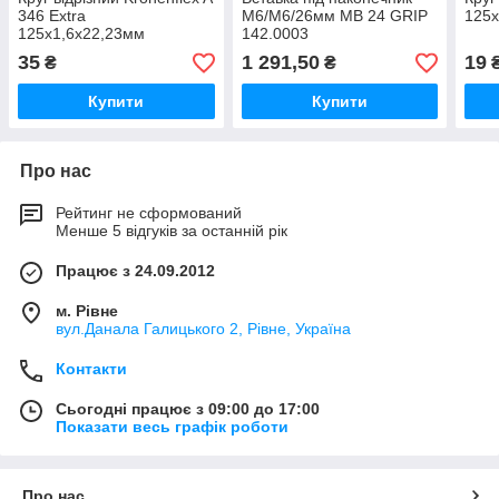
346 Extra
М6/М6/26мм МВ 24 GRIP
125х
125х1,6х22,23мм
142.0003
35
1 291,50
19
₴
₴
Купити
Купити
Про нас
Рейтинг не сформований
Менше 5 відгуків за останній рік
Працює з 24.09.2012
м. Рівне
вул.Данала Галицького 2, Рівне, Україна
Контакти
Сьогодні працює з 09:00 до 17:00
Показати весь графік роботи
Про нас