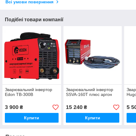
Всі умови повернення
Подібні товари компанії
Зварювальний інвертор
Зварювальний інвертор
Звар
Edon TB-300В
SSVA-160Т плюс аргон
Hugo
3 900
15 240
5 5
₴
₴
Купити
Купити