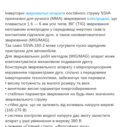
Інверторні
зварювальні апарати
постійного струму SSVA
призначені для ручного (MMA) зварювання
електродом
, що
плавається 1.6 — 6 мм усіх типів, ВІГ (TIG) зварювання
неплавним електродом у середовищі інертних газів із
контактним підпалом дуги, а також напівавтоматичної
зварювання (MIG/MAG).
Так само SSVA-160-2 може слугувати пуско-зарядним
пристроєм для автомобілів.
Для зварювальних робіт методом (MIG/MAG) апарат може
комплектуватися механізмом подавання дроту.
Конструкція зварювального апарату з мікропроцесорним
керуванням параметрами дуги, спільно з передовими
інверторними технологіями, забезпечує такі переваги:
• високу потужність за малого розміру та ваги
• винятково високі параметри енергозбереження
• стабільні параметри зварювання на будь-яких значеннях
зварювального струму
• стійка дуга, що не залежить від коливань напруги мережі
(165-275 В)
• система контролю вхідної напруги дає змогу захистити
апарат у разі увімкнення в мережу 380 В
• режими «Гірячий старт», «Форсована дуга»,