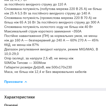
за постійного вихідного струму до 110 А
Споживана потужність (побутова мережа 220 В 25 А) не більш
ніж 25 А 5,5 Вт за постійного вихідного струму до 140 А
Споживана потужність (промислова мережа 220 В 70 А) не
більш ніж 65 А 16 Вт За постійного вихідного струму до 300 А
Споживана потужність холостого ходу не більш ніж 40 Вт
Максимальний струм короткого замикання ~350А
Постійне навантаження (ПН) за нормальних умов, не менш
ніж до 160 А — безперервний до 240 А — 60% 270 А — 45%
ККД, не менш ніж 87%
Діапазон регулювання вихідної напруги, режим MIG/MAG, В
10,0-29,0
Опір ізоляції, за напруги 2,5 кВ, не менш ніж
50МОм Типове — 300Мом
Габаритні розміри ДхШхВ, мм.500х170х230
Маса, не більш ніж 12,4 кг Без зварювальних кабелів
Приховати
Характеристики
Основні