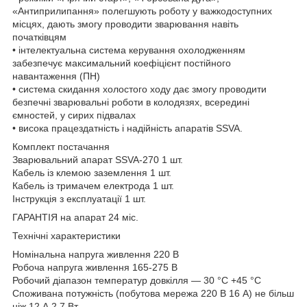
«Антиприлипання» полегшують роботу у важкодоступних
місцях, дають змогу проводити зварювання навіть
початківцям
• інтелектуальна система керування охолодженням
забезпечує максимальний коефіцієнт постійного
навантаження (ПН)
• система скидання холостого ходу дає змогу проводити
безпечні зварювальні роботи в колодязях, всередині
ємностей, у сирих підвалах
• висока працездатність і надійність апаратів SSVA.
Комплект постачання
Зварювальний апарат SSVA-270 1 шт.
Кабель із клемою заземлення 1 шт.
Кабель із тримачем електрода 1 шт.
Інструкція з експлуатації 1 шт.
ГАРАНТІЯ на апарат 24 міс.
Технічні характеристики
Номінальна напруга живлення 220 В
Робоча напруга живлення 165-275 В
Робочий діапазон температур довкілля — 30 °C +45 °C
Споживана потужність (побутова мережа 220 В 16 А) не більш
ніж 12 А 2,7 Вт