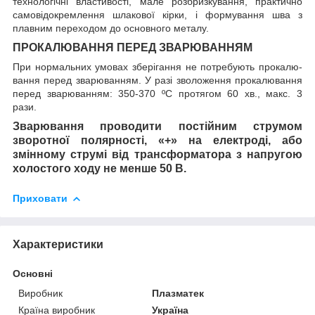
технологічні властивос­ті, мале розбризкування, практично
самовідокремлення шлакової кірки, і формування шва з
плавним переходом до основного металу.
ПРОКАЛЮВАННЯ ПЕРЕД ЗВАРЮВАННЯМ
При нормальних умовах зберігання не потребують прокалю­
вання перед зварюванням. У разі зволоження прокалювання
пе­ред зварюванням: 350-370 ºС протягом 60 хв., макс. 3
рази.
Зварювання проводити постійним струмом
зворотної полярності, «+» на електроді, або
змінному струмі від трансформатора з напругою
холостого ходу не менше 50 В.
Приховати
Характеристики
Основні
Виробник
Плазматек
Країна виробник
Україна