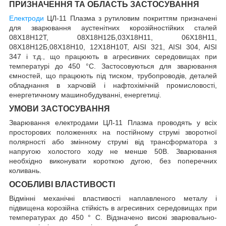
ПРИЗНАЧЕННЯ ТА ОБЛАСТЬ ЗАСТОСУВАННЯ
Електроди
ЦЛ-11 Плазма з рутиловим покриттям призначені
для зварювання аустенітних корозійностійких сталей
08Х18Н12Т, 08Х18Н12Б,03Х18Н11, 06Х18Н11,
08Х18Н12Б,08Х18Н10, 12Х18Н10Т, AISI 321, AISI 304, AISI
347 і т.д., що працюють в агресивних серед­овищах при
температурі до 450 °С. Застосовуються для зварювання
ємностей, що працюють під тиском, трубопроводів, деталей
облад­нання в харчовій і нафтохімічній промисловості,
енергетичному машинобудуванні, енергетиці.
УМОВИ ЗАСТОСУВАННЯ
Зварювання електродами ЦЛ-11 Плазма проводять у всіх
просто­рових положеннях на постійному струмі зворотної
полярності або змінному струмі від трансформатора з
напругою холостого ходу не менше 50В. Зварювання
необхідно виконувати короткою дугою, без поперечних
коливань.
ОСОБЛИВІ ВЛАСТИВОСТІ
Відмінні механічні властивості наплавленого металу і
підвищена корозійна стійкість в агресивних середовищах при
температурах до 450 ° С. Відзначено високі зварювально-