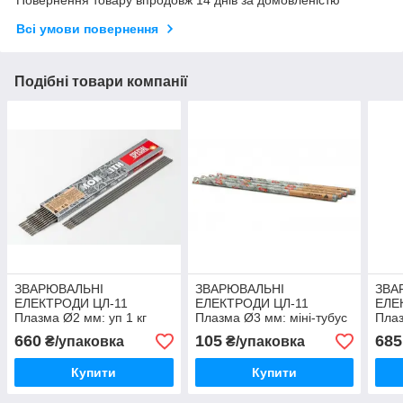
Всі умови повернення
Подібні товари компанії
ЗВАРЮВАЛЬНІ
ЗВАРЮВАЛЬНІ
ЗВА
ЕЛЕКТРОДИ ЦЛ-11
ЕЛЕКТРОДИ ЦЛ-11
ЕЛЕ
Плазма Ø2 мм: уп 1 кг
Плазма Ø3 мм: міні-тубус
Плаз
3 шт
(вак
660
105
685
₴/упаковка
₴/упаковка
Купити
Купити