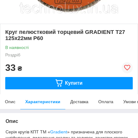
Круг пелюстковий торцевий GRADIENT Т27
125x22мм Р60
В наявності
Роздріб
33
₴
Купити
Опис
Характеристики
Доставка
Оплата
Умови 
Опис
Серія кругів КПТ ТМ «
Gradient
» призначена для плоского
шліфування, видалення окалин та задирок, зачистки кромок