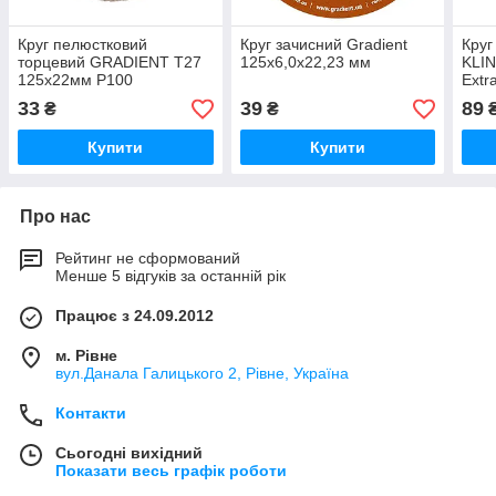
Круг пелюстковий
Круг зачисний Gradient
Круг
торцевий GRADIENT Т27
125x6,0x22,23 мм
KLI
125x22мм Р100
Extr
60
33
39
89
₴
₴
Купити
Купити
Про нас
Рейтинг не сформований
Менше 5 відгуків за останній рік
Працює з 24.09.2012
м. Рівне
вул.Данала Галицького 2, Рівне, Україна
Контакти
Сьогодні вихідний
Показати весь графік роботи