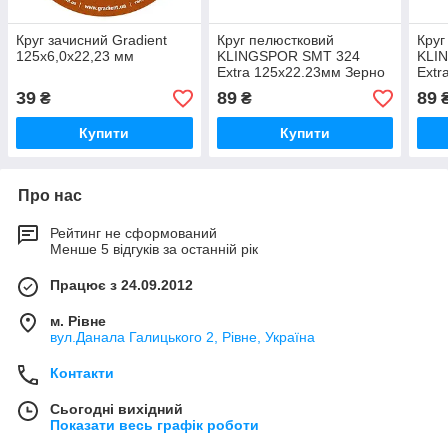
Круг зачисний Gradient
Круг пелюстковий
Круг
125x6,0x22,23 мм
KLINGSPOR SMT 324
KLI
Extra 125х22.23мм Зерно
Extr
60
80
39
89
89
₴
₴
Купити
Купити
Про нас
Рейтинг не сформований
Менше 5 відгуків за останній рік
Працює з 24.09.2012
м. Рівне
вул.Данала Галицького 2, Рівне, Україна
Контакти
Сьогодні вихідний
Показати весь графік роботи