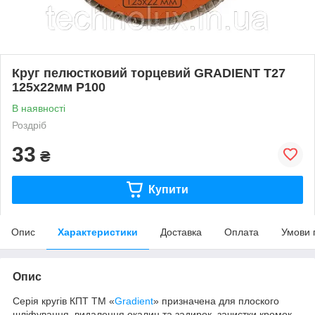
Круг пелюстковий торцевий GRADIENT Т27
125x22мм Р100
В наявності
Роздріб
33
₴
Купити
Опис
Характеристики
Доставка
Оплата
Умови 
Опис
Серія кругів КПТ ТМ «
Gradient
» призначена для плоского
шліфування, видалення окалин та задирок, зачистки кромок