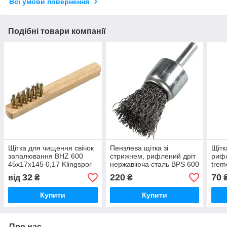
Всі умови повернення
Подібні товари компанії
Щітка для чищення свічок
Пензлева щітка зі
Щітк
запалювання BHZ 600
стрижнем, рифлений дріт
рифл
45x17x145 0,17 Klingspor
нержавіюча сталь BPS 600
trem
W 30х6х0,3мм Klingspor
32
220
70
від
₴
₴
Купити
Купити
Про нас