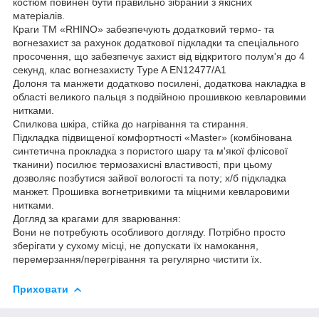
костюм повинен бути правильно зібраний з якісних
матеріалів.
Краги ТМ «RHINO» забезпечують додатковий термо- та
вогнезахист за рахунок додаткової підкладки та спеціального
просочення, що забезпечує захист від відкритого полум'я до 4
секунд, клас вогнезахисту Type A EN12477/А1
Долоня та манжети додатково посилені, додаткова накладка в
області великого пальця з подвійною прошивкою кевларовими
нитками.
Спилкова шкіра, стійка до нагрівання та стирання.
Підкладка підвищеної комфортності «Master» (комбінована
синтетична прокладка з пористого шару та м'якої флісової
тканини) посилює термозахисні властивості, при цьому
дозволяє позбутися зайвої вологості та поту; х/б підкладка
манжет. Прошивка вогнетривкими та міцними кевларовими
нитками.
Догляд за крагами для зварювання:
Вони не потребують особливого догляду. Потрібно просто
зберігати у сухому місці, не допускати їх намокання,
перемерзання/перегрівання та регулярно чистити їх.
Приховати