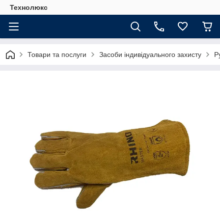
Технолюкс
Товари та послуги
Засоби індивідуального захисту
Р