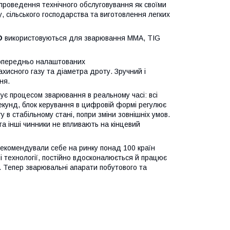
 проведення технічного обслуговування як своїми
ту, сільського господарства та виготовлення легких
D
використовуються для зварювання ММА, TIG
опередньо налаштованих
ахисного газу та діаметра дроту. Зручний і
ня.
ує процесом зварювання в реальному часі: всі
екунд, блок керування в цифровій формі регулює
 в стабільному стані, попри зміни зовнішніх умов.
а інші чинники не впливають на кінцевий
рекомендували себе на ринку понад 100 країн
ні технології, постійно вдосконалюється й працює
 Тепер зварювальні апарати побутового та