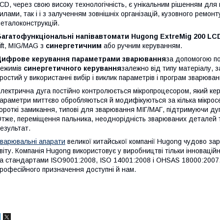
CD, через свою високу технологічність, є унікальним рішенням для
илами, так і і з залученням зовнішніх організацій, кузовного ремон
еталоконструкцій.
Багатофункціональні напівавтомати Hugong ExtreMig 200 LC
ift, MIG/MAG з
синергетичним
або ручним керуванням.
Цифрове керування параметрами зварювання
за допомогою п
ежимів
синергетичного керування
залежно від типу матеріалу, з
ростий у використанні вибір і виклик параметрів і програм зварюван
лектрична дуга постійно контролюється мікропроцесором, який кер
араметри миттєво обробляються й модифікуються за кілька мікрос
ороткі замикання, типові для зварювання MІГ/MAГ, підтримуючи дугу
тже, переміщення пальника, неоднорідність зварюваних деталей т
езультат.
варювальні апарати
великої китайської компанії Hugong чудово за
віту. Компанія Hugong використовує у виробництві тільки інновацій
а стандартами ISO9001:2008, ISO 14001:2008 і OHSAS 18000:2007.
рофесійного призначення доступні й нам.