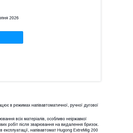
рпня 2026
рацює в режимах напівавтоматичної, ручної дугової
ювання всіх матеріалів, особливо неіржавкої
кових робіт після зварювання на видалення бризок.
і в експлуатації, напівавтомат Hugong ExtreMig 200