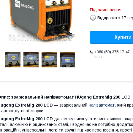
Під замовлення
Відправка з 17 се
Купити
+380 (50) 375-17-47
Іван
Опис: зварювальний напівавтомат HUgong ExtreMig 200 LCD
Hugong ExtreMig 200 LCD
— зварювальний
напівавтомат
, який п
 аргонодугової зварки.
Hugong ExtreMig 200 LCD
дає змогу виконувати високоякісне звар
талі, алюмінію й оцинкованої сталі, і водночас не потрібно додат
нноваційні, універсальні, легкі та зручні під час перенесення, прост