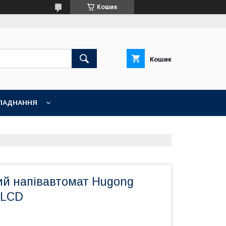
Кошик
Кошик
ЛАДНАННЯ
й напівавтомат Hugong
 LCD