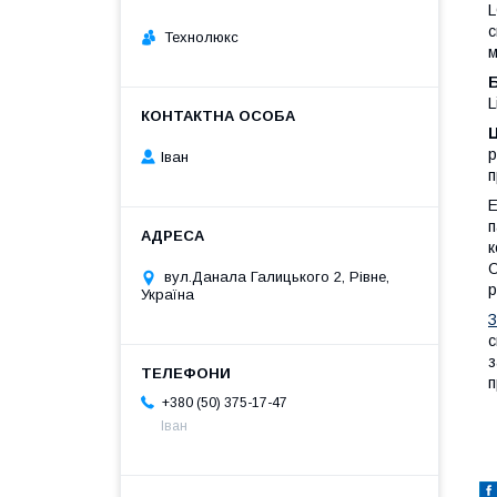
L
с
Технолюкс
м
L
р
Іван
п
Е
п
к
О
вул.Данала Галицького 2, Рівне,
р
Україна
З
с
з
п
+380 (50) 375-17-47
Іван