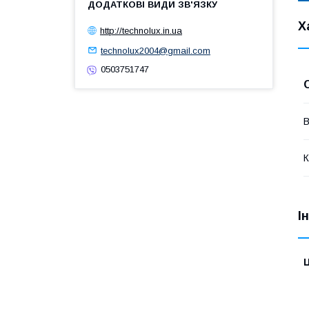
Х
http://technolux.in.ua
technolux2004@gmail.com
0503751747
В
К
І
Ц