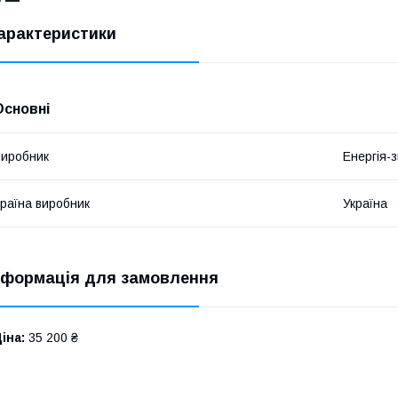
арактеристики
Основні
иробник
Енергія-
раїна виробник
Україна
нформація для замовлення
іна:
35 200 ₴