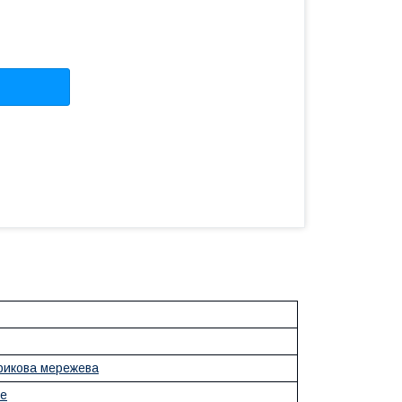
рикова мережева
е