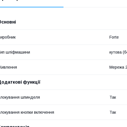
Основні
иробник
Forte
Тип шліфмашини
кутова (б
Живлення
Мережа 
Додаткові функції
локування шпинделя
Так
локування кнопки включення
Так