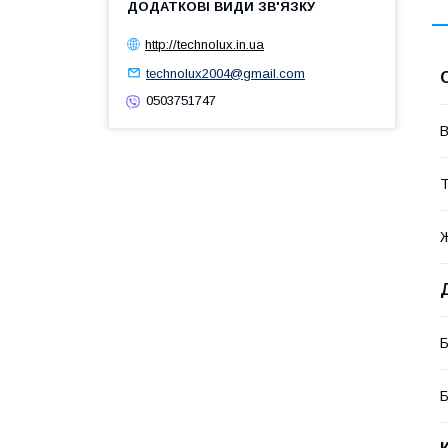
http://technolux.in.ua
technolux2004@gmail.com
0503751747
В
Б
Б