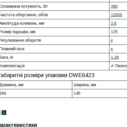
Споживана потужність, Вт
280
Частота обертання, об/хв
12000
Амплітуда коливань, мм
2.6
Розмір підошви, мм
125
Регулювання оборотів
є
Плавний пуск
є
Вага, кг
1.28
Комплектація
✔ Пилозб
Габаритні розміри упаковки DWE6423
Довжина, мм
Ширина, мм
260
145
арактеристики