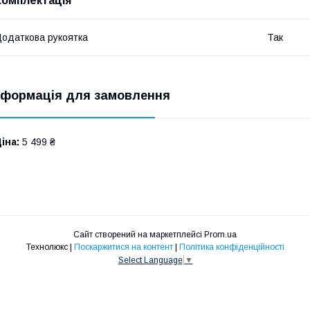
Комплектація
одаткова рукоятка
Так
нформація для замовлення
іна:
5 499 ₴
Сайт створений на маркетплейсі
Prom.ua
Технолюкс |
Поскаржитися на контент
|
Політика конфіденційності
Select Language
▼