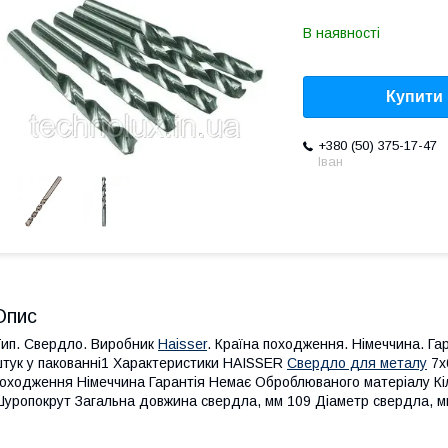
В наявності
Купити
+380 (50) 375-17-47
Іван
Опис
ип. Свердло. Виробник
Haisser
. Країна походження. Німеччина. Га
тук у пакованні1 Характеристики HAISSER
Свердло для металу
7х
оходження Німеччина Гарантія Немає Оброблюваного матеріалу Кіль
уропокрут Загальна довжина свердла, мм 109 Діаметр свердла, м