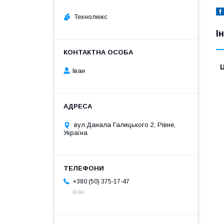
Технолюкс
І
Ц
Іван
вул.Данала Галицького 2, Рівне,
Україна
+380 (50) 375-17-47
Іван