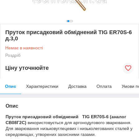
Пруток присадковий обміднений TIG ER70S-6
д.3,0
Немає в наявності
Роздріб
Ціну уточнюйте
Опис
Характеристики
Доставка
Оплата
Умови п
Опис
Пруток присадковий обміднений TIG ER70S-6 (аналог
СВ08Г2С)
використовується для аргонодугового зварювання.
Для зварювання низьковуглецевих і низьколегованих сталей у
середовищах, утворених захисними газами.