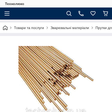
Технолюкс
Товари та послуги
Зварювальні матеріали
Прутки дл