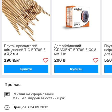
Пруток присадковий
Дріт обміднений
Прут
обміднений TIG ER70S-6
GRADIENT ER70S-6 Ø0,8
неір
д.3,2 мм
мм 1 кг
для 
звар
190
200
550
₴/кг
₴
Купити
Купити
Про нас
Рейтинг не сформований
Менше 5 відгуків за останній рік
Працює з 24.09.2012