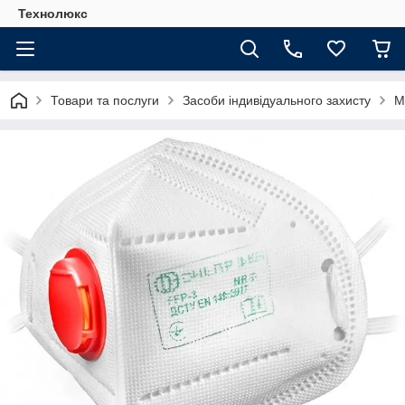
Технолюкс
Товари та послуги
Засоби індивідуального захисту
М