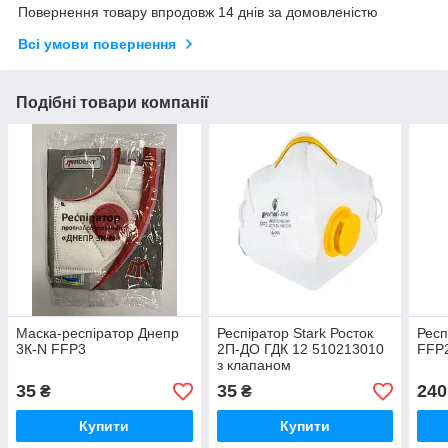
Повернення товару впродовж 14 днів за домовленістю
Всі умови повернення
Подібні товари компанії
Маска-респіратор Днепр
Респіратор Stark Росток
Респ
3К-N FFP3
2П-ДО ГДК 12 510213010
FFP2
з клапаном
35
35
240
₴
₴
Купити
Купити