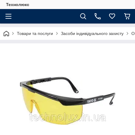
Технолюкс
Товари та послуги
Засоби індивідуального захисту
О