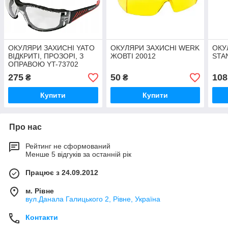
ОКУЛЯРИ ЗАХИСНІ YATO
ОКУЛЯРИ ЗАХИСНІ WERK
ОКУ
ВІДКРИТІ, ПРОЗОРІ, З
ЖОВТІ 20012
STA
ОПРАВОЮ YT-73702
275
50
108
₴
₴
Купити
Купити
Про нас
Рейтинг не сформований
Менше 5 відгуків за останній рік
Працює з 24.09.2012
м. Рівне
вул.Данала Галицького 2, Рівне, Україна
Контакти