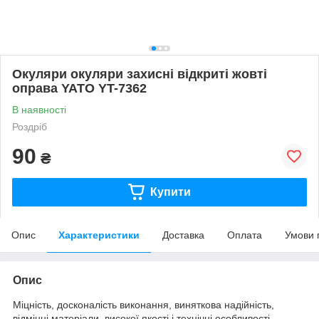
Окуляри окуляри захисні відкриті жовті
оправа YATO YT-7362
В наявності
Роздріб
90
₴
Купити
Опис
Характеристики
Доставка
Оплата
Умови 
Опис
Міцність, досконалість виконання, виняткова надійність,
відмінні матеріали, високої якості і технічні особливості