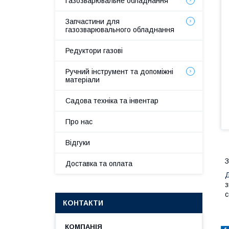
Газозварювальне обладнання
Запчастини для
газозварювального обладнання
Редуктори газові
Ручний інструмент та допоміжні
матеріали
Садова техніка та інвентар
Про нас
Відгуки
З
Доставка та оплата
Д
з
с
КОНТАКТИ