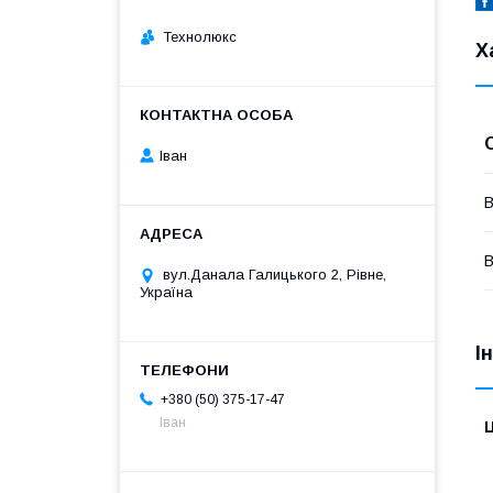
Технолюкс
Х
Іван
В
В
вул.Данала Галицького 2, Рівне,
Україна
І
+380 (50) 375-17-47
Іван
Ц