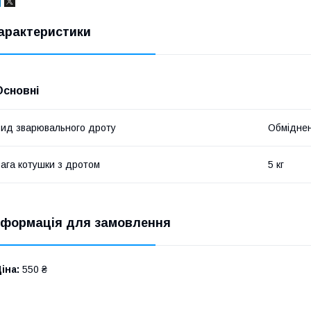
арактеристики
Основні
ид зварювального дроту
Обмідне
ага котушки з дротом
5 кг
нформація для замовлення
іна:
550 ₴