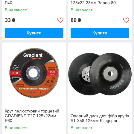
Р40
125х22.23мм Зерно 80
В наявності
В наявності
33
89
₴
₴
Купити
Купити
Круг пелюстковий торцевий
GRADIENT Т27 125x22мм
Опорний диск для фібр.кругів
Р60
ST 358 125мм Klingspor
В наявності
В наявності