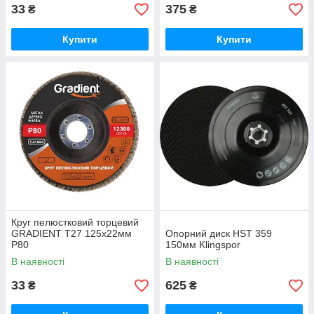
33
375
₴
₴
Купити
Купити
Круг пелюстковий торцевий
GRADIENT Т27 125x22мм
Опорний диск HST 359
Р80
150мм Klingspor
В наявності
В наявності
33
625
₴
₴