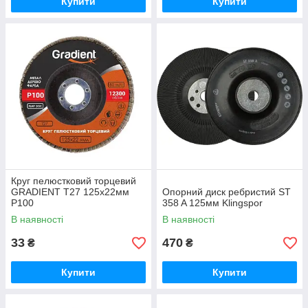
Купити
Купити
Круг пелюстковий торцевий
GRADIENT Т27 125x22мм
Опорний диск ребристий ST
Р100
358 A 125мм Klingspor
В наявності
В наявності
33
470
₴
₴
Купити
Купити