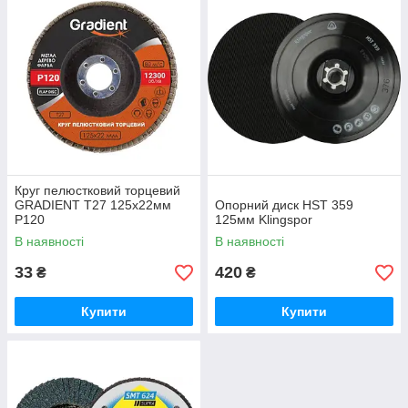
Круг пелюстковий торцевий
GRADIENT Т27 125x22мм
Опорний диск HST 359
Р120
125мм Klingspor
В наявності
В наявності
33
420
₴
₴
Купити
Купити